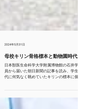
2024年5月31日